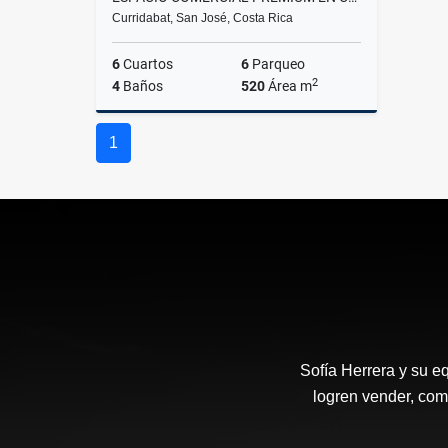
Curridabat, San José, Costa Rica
6
Cuartos
6
Parqueo
2
4
Baños
520
Área m
Venta
Alquiler
1
US$1,000,000
US$5,500
Sofía Herrera y su e
logren vender, com