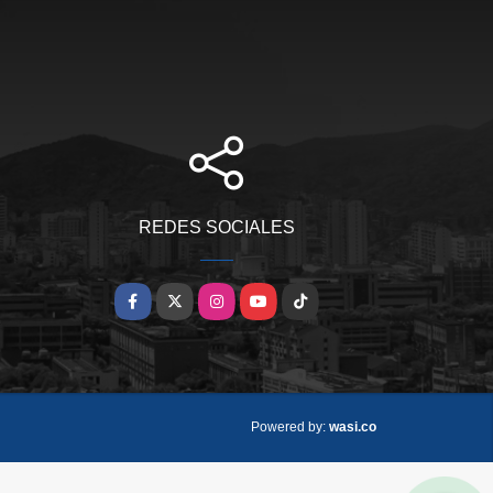
REDES SOCIALES
Facebook
X
Instagram
YouTube
TikTok
wasi.co
Powered by: