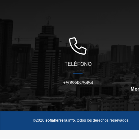
TELÉFONO
+50684875454
Mor
©2026
sofiaherrera.info
, todos los derechos reservados.