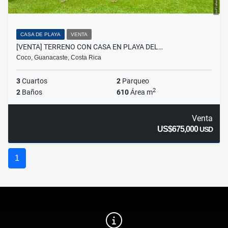
CASA DE PLAYA
VENTA
[VENTA] TERRENO CON CASA EN PLAYA DEL…
Coco, Guanacaste, Costa Rica
3
Cuartos
2
Parqueo
2
2
Baños
610
Área m
Venta
US$675,000
USD
1