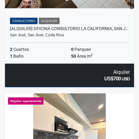
CONSULTORIO
ALQUILER
[ALQUILER] OFICINA CONSULTORIO LA CALIFORNIA, SAN J…
San José, San José, Costa Rica
2
Cuartos
0
Parqueo
2
1
Baño
50
Área m
Alquiler
US$700
USD
Alquiler apartamento