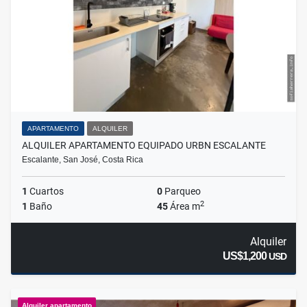
APARTAMENTO
ALQUILER
ALQUILER APARTAMENTO EQUIPADO URBN ESCALANTE
Escalante, San José, Costa Rica
1
Cuartos
0
Parqueo
2
1
Baño
45
Área m
Alquiler
US$1,200
USD
Alquiler apartamento