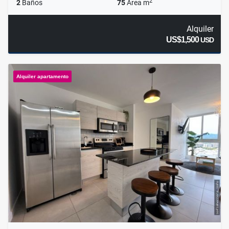
2
2
Baños
75
Área m
Alquiler
US$1,500
USD
Alquiler apartamento