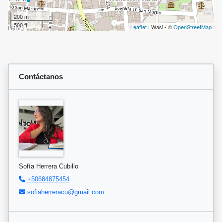
200 m
500 ft
Leaflet
| Wasi - ©
OpenStreetMap
Contáctanos
Sofía Herrera Cubillo
+50684875454
sofiaherreracu@gmail.com