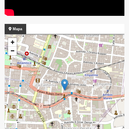
Mapa
+
−