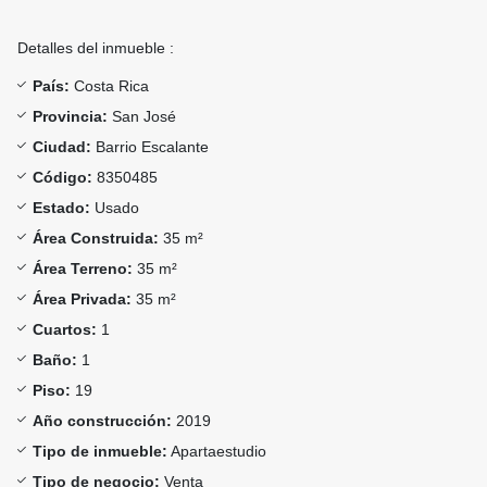
Detalles del inmueble :
País:
Costa Rica
Provincia:
San José
Ciudad:
Barrio Escalante
Código:
8350485
Estado:
Usado
Área Construida:
35 m²
Área Terreno:
35 m²
Área Privada:
35 m²
Cuartos:
1
Baño:
1
Piso:
19
Año construcción:
2019
Tipo de inmueble:
Apartaestudio
Tipo de negocio:
Venta