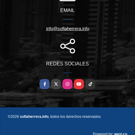
EMAIL
info@sofiaherrera.info
REDES SOCIALES
Facebook
X
Instagram
YouTube
TikTok
©2026
sofiaherrera.info
, todos los derechos reservados.
wasi.co
Powered by: