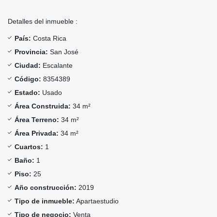
Detalles del inmueble :
País:
Costa Rica
Provincia:
San José
Ciudad:
Escalante
Código:
8354389
Estado:
Usado
Área Construida:
34 m²
Área Terreno:
34 m²
Área Privada:
34 m²
Cuartos:
1
Baño:
1
Piso:
25
Año construcción:
2019
Tipo de inmueble:
Apartaestudio
Tipo de negocio:
Venta