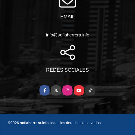
EMAIL
info@sofiaherrera.info
REDES SOCIALES
Facebook
X
Instagram
YouTube
TikTok
©2026
sofiaherrera.info
, todos los derechos reservados.