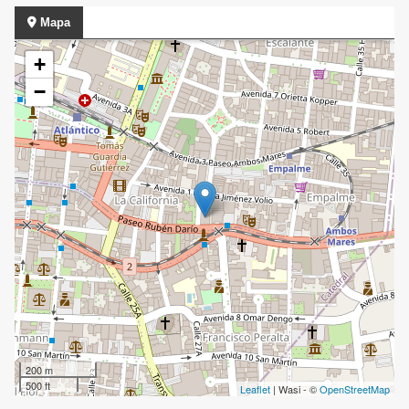
Mapa
+
−
200 m
500 ft
Leaflet
| Wasi - ©
OpenStreetMap