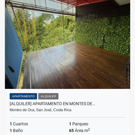
APARTAMENTO
ALQUILER
[ALQUILER] APARTAMENTO EN MONTES DE…
Montes de Oca, San José, Costa Rica
1
Cuartos
1
Parqueo
2
1
Baño
65
Área m