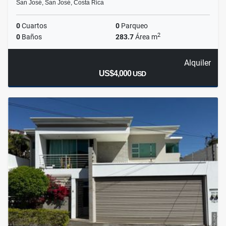
San José, San José, Costa Rica
0
Cuartos
0
Parqueo
2
0
Baños
283.7
Área m
Alquiler
US$4,000
USD