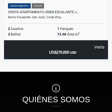
APARTAMENTO
VENTA
VENTA APARTAMENTO URBN ESCALANTE +…
Barrio Escalante, San José, Costa Rica
2
Cuartos
1
Parqueo
2
2
Baños
73.48
Área m
Venta
US$270,000
USD
QUIÉNES SOMOS