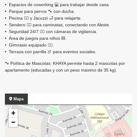
•⁠ ⁠Espacios de coworking 💻 para trabajar desde casa.
•⁠ ⁠Parque para perros 🐾 con ducha.
•⁠ ⁠Piscina 🏊‍♀️ y Jacuzzi 🛁 para relajarte.
•⁠ ⁠Sendero 🚶‍♂️ para caminatas, conectando con Aleste.
•⁠ ⁠Seguridad 24/7 👮‍♂️ con cámaras de vigilancia.
•⁠ ⁠Área de juegos para niños 🧸.
•⁠ ⁠Gimnasio equipado 🏋️‍♀️.
•⁠ ⁠Terraza con parrilla 🍖 para eventos sociales.
🐾 Política de Mascotas: KHAYA permite hasta 2 mascotas por
apartamento (educadas y con un peso máximo de 35 kg).
Mapa
+
−