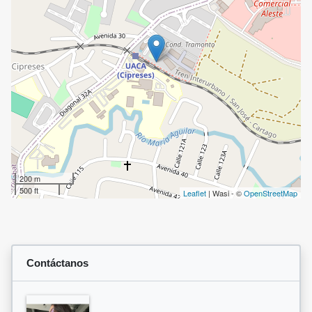
200 m
500 ft
Leaflet
| Wasi - ©
OpenStreetMap
Contáctanos