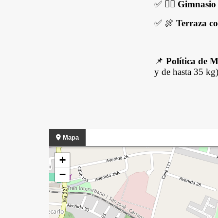
✅ 🏋️‍♀️
Gimnasio
✅ 🍖
Terraza co
📌
Política de M
y de hasta 35 kg)
Mapa
+
−