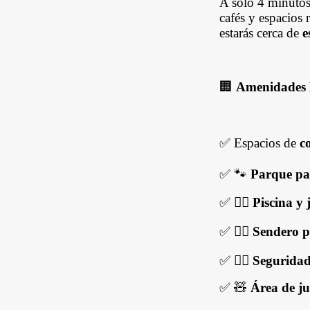
A solo 4 minuto
cafés y espacios
estarás cerca de
e
🏢
Amenidades 
✅ Espacios de
c
✅ 🐾
Parque pa
✅ 🏊‍♀️
Piscina y 
✅ 🚶‍♂️
Sendero p
✅ 👮‍♂️
Seguridad
✅ 🧸
Área de j