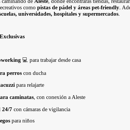
s caminando de
Aleste
, donde encontrarás tiendas, restauran
 recreativos como
pistas de pádel y áreas pet-friendly
. Ad
scuelas, universidades, hospitales y supermercados
.
Exclusivas
oworking
💻 para trabajar desde casa
ra perros
con ducha
jacuzzi
para relajarte
ara caminatas
, con conexión a Aleste
 24/7
con cámaras de vigilancia
uegos
para niños