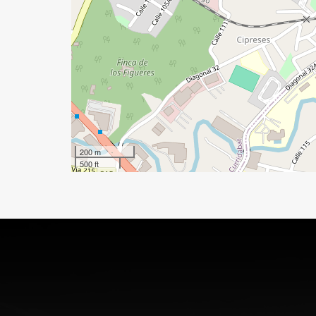
200 m
500 ft