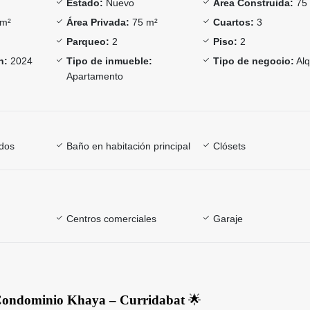
Estado:
Nuevo
Área Construida:
75
m²
Área Privada:
75 m²
Cuartos:
3
Parqueo:
2
Piso:
2
n:
2024
Tipo de inmueble:
Tipo de negocio:
Alq
Apartamento
dos
Baño en habitación principal
Clósets
Centros comerciales
Garaje
 Condominio Khaya – Curridabat
🌟