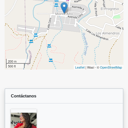
200 m
500 ft
Leaflet
| Wasi - ©
OpenStreetMap
Contáctanos