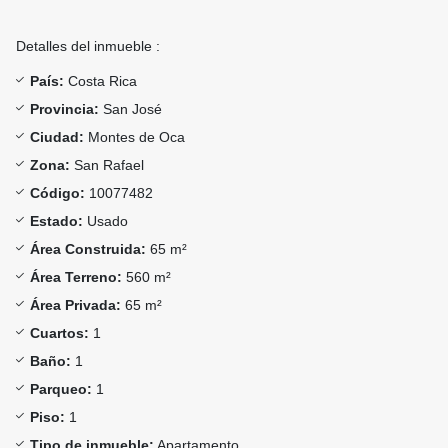
Detalles del inmueble :
País:
Costa Rica
Provincia:
San José
Ciudad:
Montes de Oca
Zona:
San Rafael
Código:
10077482
Estado:
Usado
Área Construida:
65 m²
Área Terreno:
560 m²
Área Privada:
65 m²
Cuartos:
1
Baño:
1
Parqueo:
1
Piso:
1
Tipo de inmueble:
Apartamento