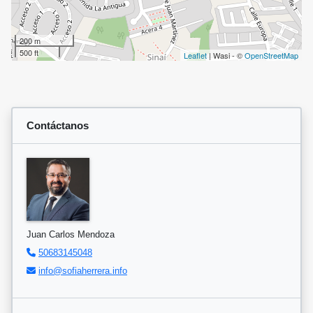
200 m
500 ft
Leaflet
| Wasi - ©
OpenStreetMap
Contáctanos
Juan Carlos Mendoza
50683145048
info@sofiaherrera.info