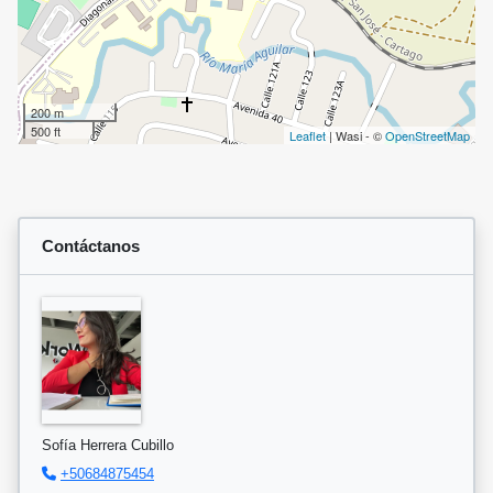
200 m
500 ft
Leaflet
| Wasi - ©
OpenStreetMap
Contáctanos
Sofía Herrera Cubillo
+50684875454