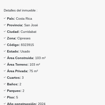
Detalles del inmueble :
País:
Costa Rica
Provincia:
San José
Ciudad:
Curridabat
Zona:
Cipreses
Código:
8323915
Estado:
Usado
Área Construida:
103 m²
Área Terreno:
103 m²
Área Privada:
75 m²
Cuartos:
3
Baños:
2
Parqueo:
2
Piso:
5
Año construcción:
2024