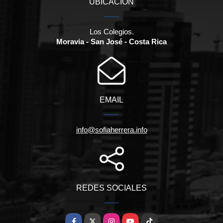
UBICACIÓN
Los Colegios.
Moravia - San José - Costa Rica
EMAIL
info@sofiaherrera.info
REDES SOCIALES
Facebook
X
Instagram
YouTube
TikTok