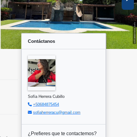
Contáctanos
Sofía Herrera Cubillo
+50684875454
sofiaherreracu@gmail.com
¿Prefieres que te contactemos?