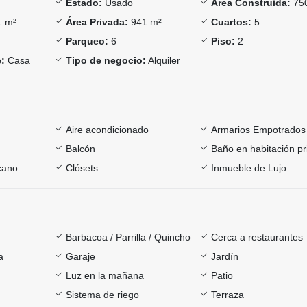
Estado:
Usado
Área Construida:
75
 m²
Área Privada:
941 m²
Cuartos:
5
Parqueo:
6
Piso:
2
:
Casa
Tipo de negocio:
Alquiler
Aire acondicionado
Armarios Empotrados
Balcón
Baño en habitación pr
cano
Clósets
Inmueble de Lujo
Barbacoa / Parrilla / Quincho
Cerca a restaurantes
a
Garaje
Jardín
Luz en la mañana
Patio
Sistema de riego
Terraza