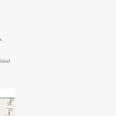
s,
alidad