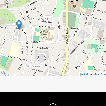
Leaflet
| Wasi - ©
Ope