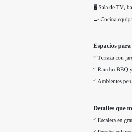
🖥️ Sala de TV, b
🍳 Cocina equipa
Espacios para 
Terraza con jar
Rancho BBQ y 
Ambientes pens
Detalles que m
Escalera en gr
Paneles solares