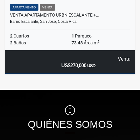
APARTAMENTO
VENTA
VENTA APARTAMENTO URBN ESCALANTE +…
Barrio Escalante, San José, Costa Rica
2
Cuartos
1
Parqueo
2
2
Baños
73.48
Área m
Venta
US$270,000
USD
QUIÉNES SOMOS