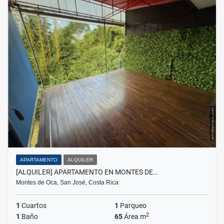
APARTAMENTO
ALQUILER
[ALQUILER] APARTAMENTO EN MONTES DE…
Montes de Oca, San José, Costa Rica
1
Cuartos
1
Parqueo
2
1
Baño
65
Área m