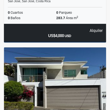
San José, San José, Costa Rica
0
Cuartos
0
Parqueo
2
0
Baños
283.7
Área m
Alquiler
US$4,000
USD