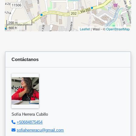
200 m
500 ft
Leaflet
| Wasi - ©
OpenStreetMap
Contáctanos
Sofía Herrera Cubillo
+50684875454
sofiaherreracu@gmail.com