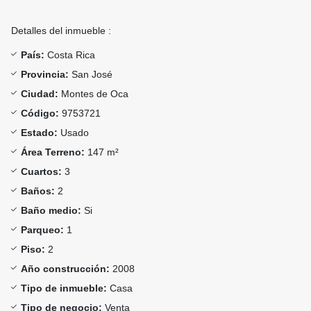
Detalles del inmueble :
País:
Costa Rica
Provincia:
San José
Ciudad:
Montes de Oca
Código:
9753721
Estado:
Usado
Área Terreno:
147 m²
Cuartos:
3
Baños:
2
Baño medio:
Si
Parqueo:
1
Piso:
2
Año construcción:
2008
Tipo de inmueble:
Casa
Tipo de negocio:
Venta