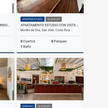
APARTAESTUDIO
ALQUILER
VENTA APARTAMENTO CONDOMINIO KHAYA
APARTAMENTO ESTUDIO CON VISTA ESPECTACULAR.
Montes de Oca, San José, Costa Rica
0
Cuartos
0
Parqueo
1
Baño
Venta
Alquiler
₡320.000
EDIFICIO
ALQUILER