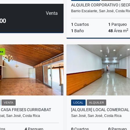
Barrio Escalante, San José, Costa Ri
Venta
00
1
Cuartos
1
Parqueo
2
1
Baño
48
Área m
A
asa
₡610.000
VENTA
LOCAL
ALQUILER
 CASA FRESES CURRIDABAT
bat, San José, Costa Rica
San José, San José, Costa Rica
tos
4
Parqueo
0
Cuartos
0
Parqueo