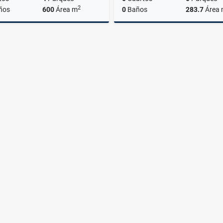
2
ños
600
Área m
0
Baños
283.7
Área
Venta
A
US$800,000
US$4,000