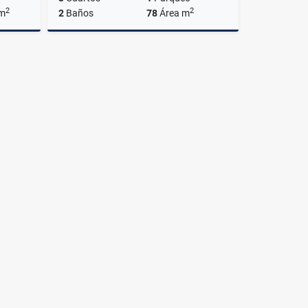
2
2
 m
2
Baños
78
Área m
lquiler
Alquiler
US$1,700