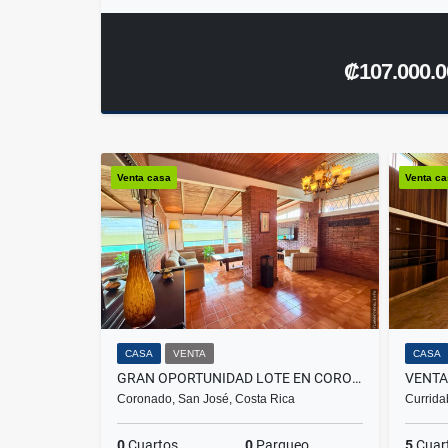
₡107.000.0
Venta casa
Venta c
CASA
VENTA
CASA
GRAN OPORTUNIDAD LOTE EN CORONADO CON CASA Y APARTAMENTOS
VENTA
Coronado, San José, Costa Rica
Currida
0
Cuartos
0
Parqueo
5
Cuar