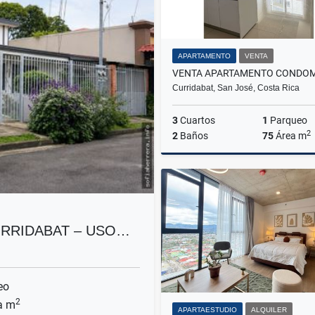
APARTAMENTO
VENTA
Curridabat, San José, Costa Rica
3
Cuartos
1
Parqueo
2
2
Baños
75
Área m
US$180,000
CURRIDABAT – USO…
eo
2
a m
APARTAESTUDIO
ALQUILER