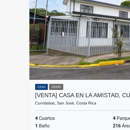
CASA
VENTA
[VENTA] CASA EN LA AMISTAD, 
Curridabat, San José, Costa Rica
4
Cuartos
4
Parqu
1
Baño
216
Áre