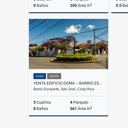
2
0
Baños
200
Área m
5.5
Ba
Venta
US$480,000
CASA
VENTA
VENTA EDIFICIO DOMA – BARRIO ESCALANTE
Barrio Escalante, San José, Costa Rica
5
Cuartos
4
Parqueo
2
8
Baños
561
Área m
Venta