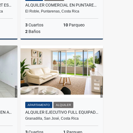
ALQUILER CORPORATIVO | SECRT ESCALANTE
ALQUILER COMERCIAL EN PUNTARENAS
ca
El Roble, Puntarenas, Costa Rica
3
Cuartos
10
Parqueo
2
Baños
lquiler
Alquiler
₡500.000
APARTAMENTO
ALQUILER
[ALQUILER] LOCAL COMERCIAL EN AVENIDA CENTRAL, SAN JOSÉ
ALQUILER EJECUTIVO FULL EQUIPADO MONTE ALTO
Granadilla, San José, Costa Rica
3
Cuartos
1
Parqueo