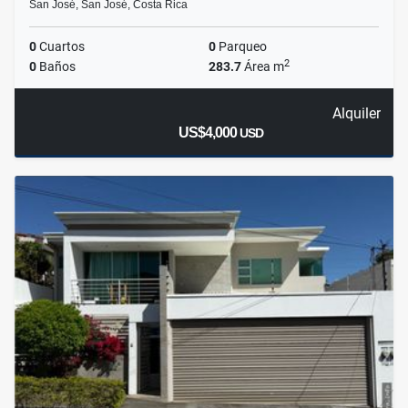
San José, San José, Costa Rica
0
Cuartos
0
Parqueo
2
0
Baños
283.7
Área m
Alquiler
US$4,000
USD