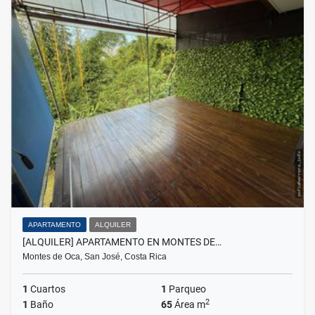
APARTAMENTO
ALQUILER
[ALQUILER] APARTAMENTO EN MONTES DE…
Montes de Oca, San José, Costa Rica
1
Cuartos
1
Parqueo
2
1
Baño
65
Área m