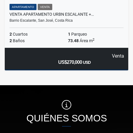
APARTAMENTO
VENTA
VENTA APARTAMENTO URBN ESCALANTE +…
Barrio Escalante, San José, Costa Rica
2
Cuartos
1
Parqueo
2
2
Baños
73.48
Área m
Venta
US$270,000
USD
QUIÉNES SOMOS