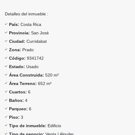
Detalles del inmueble :
País:
Costa Rica
Provincia:
San José
Ciudad:
Curridabat
Zona:
Prado
Código:
9341742
Estado:
Usado
Área Construida:
520 m²
Área Terreno:
652 m²
Cuartos:
6
Baños:
4
Parqueo:
6
Piso:
3
Tipo de inmueble:
Edificio
Tipo de negocio:
Venta | Alquiler