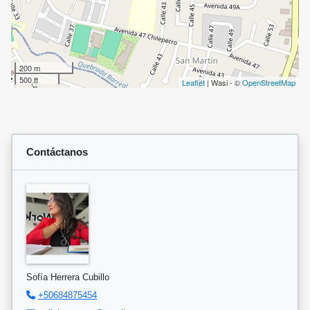
200 m
500 ft
Leaflet
| Wasi - ©
OpenStreetMap
Contáctanos
Sofía Herrera Cubillo
+50684875454