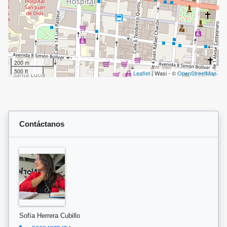
200 m
500 ft
Leaflet
| Wasi - ©
OpenStreetMap
Contáctanos
Sofía Herrera Cubillo