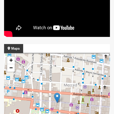
Mapa
+
−