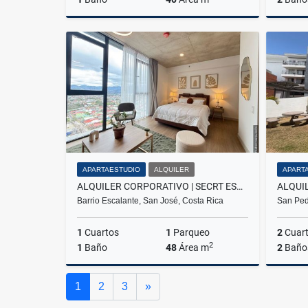
Alquiler
₡320.000
APARTAESTUDIO
ALQUILER
APART
ALQUILER CORPORATIVO | SECRT ESCALANTE
Barrio Escalante, San José, Costa Rica
San Ped
1
Cuartos
1
Parqueo
2
Cuar
2
1
Baño
48
Área m
2
Baño
Alquiler
Siguiente
1
2
3
»
₡610.000