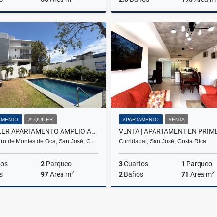
Venta
US$175,000
US$
AMENTO
ALQUILER
APARTAMENTO
VENTA
ALQUILER APARTAMENTO AMPLIO AL COSTADO UCR
ro de Montes de Oca, San José, C…
Curridabat, San José, Costa Rica
tos
2
Parqueo
3
Cuartos
1
Parqueo
2
2
s
97
Área m
2
Baños
71
Área m
Alquiler
US$1,350
US$