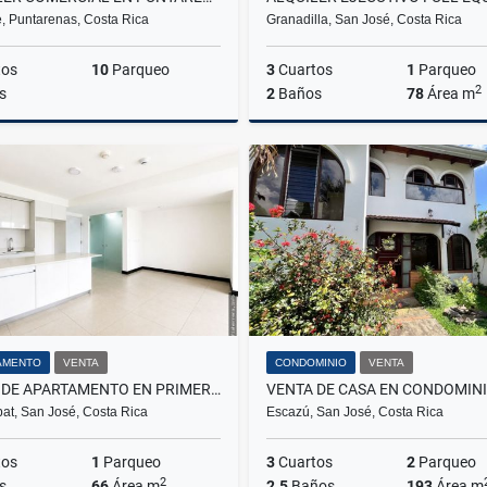
, Puntarenas, Costa Rica
Granadilla, San José, Costa Rica
tos
10
Parqueo
3
Cuartos
1
Parqueo
2
s
2
Baños
78
Área m
Alquiler
₡500.000
U
AMENTO
VENTA
CONDOMINIO
VENTA
VENTA DE APARTAMENTO EN PRIMER PISO CON JARDÍN CONDOMINIO KHAYA
at, San José, Costa Rica
Escazú, San José, Costa Rica
tos
1
Parqueo
3
Cuartos
2
Parqueo
2
s
66
Área m
2.5
Baños
193
Área m