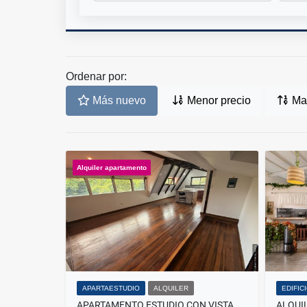
Ordenar por:
Más nuevo
Menor precio
May
Alquiler apartamento
APARTAESTUDIO
ALQUILER
EDIFIC
APARTAMENTO ESTUDIO CON VISTA ESPECTACULAR.