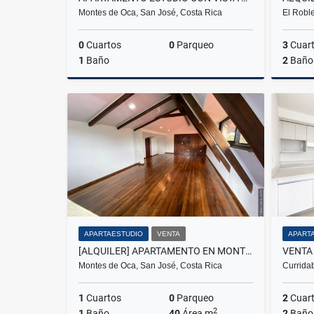
Montes de Oca, San José, Costa Rica
El Roble
0
Cuartos
0
Parqueo
3
Cuar
1
Baño
2
Baño
Alquiler
₡320.000
APARTAESTUDIO
VENTA
APART
[ALQUILER] APARTAMENTO EN MONTES DE OCA, SAN PEDRO, SAN JOSÉ
Montes de Oca, San José, Costa Rica
Curridab
1
Cuartos
0
Parqueo
2
Cuar
2
1
Baño
40
Área m
2
Baño