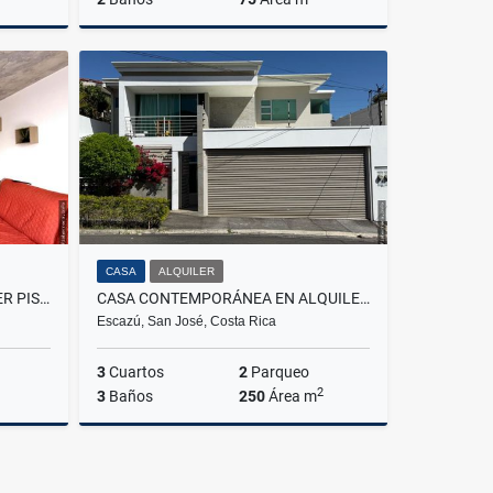
Venta
Venta
238,000
US$180,000
CASA
ALQUILER
VENTA | APARTAMENT EN PRIMER PISO EN CONDOMINIO KHAYA -INVERSIÓN
CASA CONTEMPORÁNEA EN ALQUILER EN BELLO HORIZONTE, ESCAZÚ | RESIDENCIA
Escazú, San José, Costa Rica
3
Cuartos
2
Parqueo
2
3
Baños
250
Área m
Venta
Alquiler
195,000
US$1,800