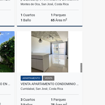
Montes de Oca, San José, Costa Rica
1
Cuartos
1
Parqueo
2
1
Baño
65
Área m
Alquiler
Alquiler
S$1,700
₡390.000
APARTAMENTO
VENTA
VENTA DE CASA EN CONDOMINIO EN SAN RAFAEL DE ESCAZÚ CON INQUILINO
VENTA APARTAMENTO CONDOMINIO KHAYA
Curridabat, San José, Costa Rica
3
Cuartos
1
Parqueo
2
2
2
Baños
75
Área m