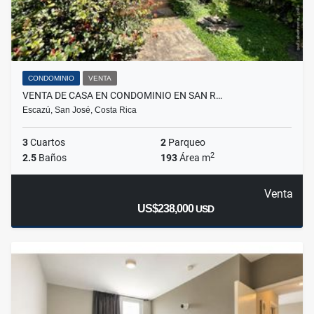
CONDOMINIO
VENTA
VENTA DE CASA EN CONDOMINIO EN SAN R…
Escazú, San José, Costa Rica
3
Cuartos
2
Parqueo
2
2.5
Baños
193
Área m
Venta
US$238,000
USD