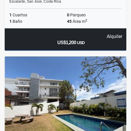
Escalante, San José, Costa Rica
1
Cuartos
0
Parqueo
2
1
Baño
45
Área m
Alquiler
US$1,200
USD