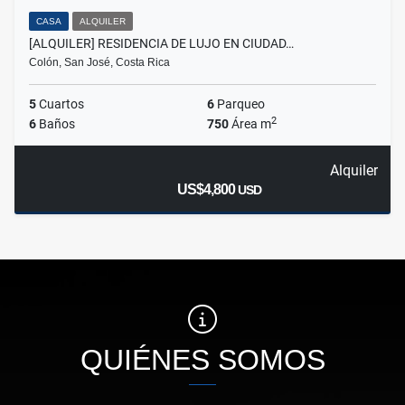
CASA
ALQUILER
[ALQUILER] RESIDENCIA DE LUJO EN CIUDAD…
Colón, San José, Costa Rica
5
Cuartos
6
Parqueo
2
6
Baños
750
Área m
Alquiler
US$4,800
USD
QUIÉNES SOMOS