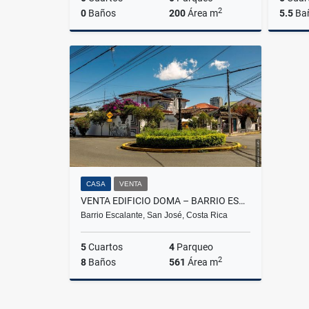
2
0
Baños
200
Área m
5.5
Ba
Venta
US$480,000
CASA
VENTA
VENTA EDIFICIO DOMA – BARRIO ESCALANTE
Barrio Escalante, San José, Costa Rica
5
Cuartos
4
Parqueo
2
8
Baños
561
Área m
Venta