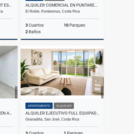
ALQUILER CORPORATIVO | SECRT ESCALANTE
ALQUILER COMERCIAL EN PUNTARENAS
ca
El Roble, Puntarenas, Costa Rica
3
Cuartos
10
Parqueo
2
Baños
lquiler
Alquiler
₡500.000
APARTAMENTO
ALQUILER
[ALQUILER] LOCAL COMERCIAL EN AVENIDA CENTRAL, SAN JOSÉ
ALQUILER EJECUTIVO FULL EQUIPADO MONTE ALTO
Granadilla, San José, Costa Rica
3
Cuartos
1
Parqueo