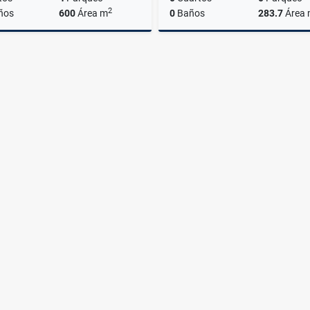
2
ños
600
Área m
0
Baños
283.7
Área
Venta
A
US$800,000
US$4,000