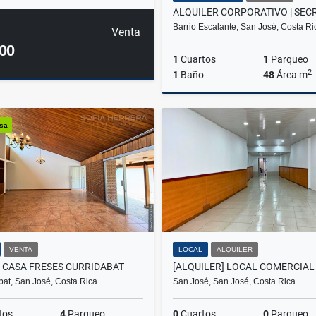
Barrio Escalante, San José, Costa Ri
Venta
00
1
Cuartos
1
Parqueo
2
1
Baño
48
Área m
A
asa
₡610.000
VENTA
LOCAL
ALQUILER
 CASA FRESES CURRIDABAT
bat, San José, Costa Rica
San José, San José, Costa Rica
tos
4
Parqueo
0
Cuartos
0
Parqueo