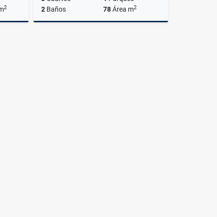
2
2
 m
2
Baños
78
Área m
lquiler
Alquiler
US$1,700