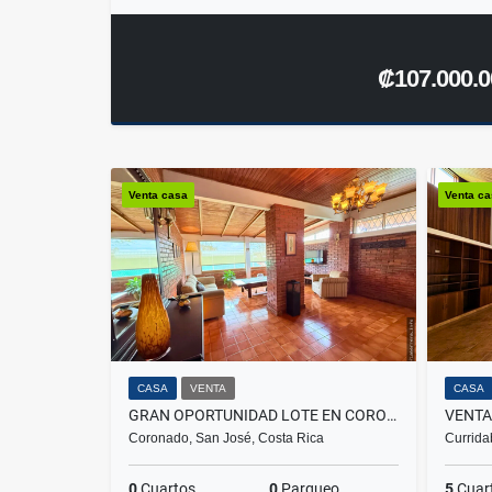
₡107.000.0
Venta casa
Venta c
CASA
VENTA
CASA
GRAN OPORTUNIDAD LOTE EN CORONADO CON CASA Y APARTAMENTOS
VENTA
Coronado, San José, Costa Rica
Currida
0
Cuartos
0
Parqueo
5
Cuar