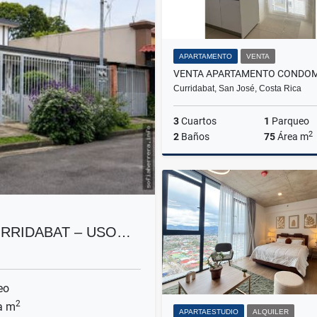
APARTAMENTO
VENTA
Curridabat, San José, Costa Rica
3
Cuartos
1
Parqueo
2
2
Baños
75
Área m
US$180,000
CURRIDABAT – USO…
eo
2
a m
APARTAESTUDIO
ALQUILER