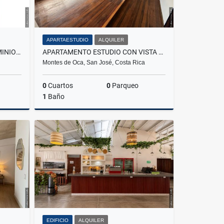
APARTAESTUDIO
ALQUILER
VENTA APARTAMENTO CONDOMINIO KHAYA
APARTAMENTO ESTUDIO CON VISTA ESPECTACULAR.
Montes de Oca, San José, Costa Rica
0
Cuartos
0
Parqueo
1
Baño
Venta
Alquiler
₡320.000
EDIFICIO
ALQUILER