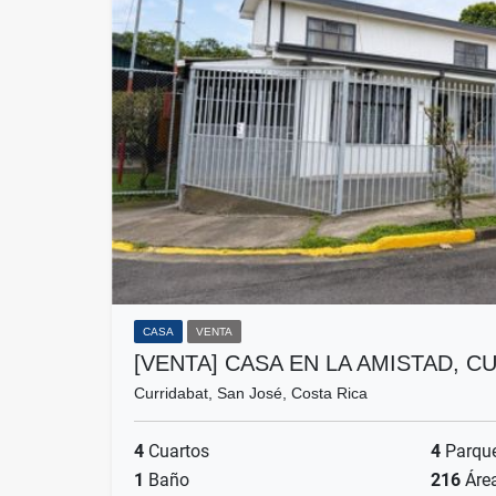
CASA
VENTA
[VENTA] CASA EN LA AMISTAD, 
Curridabat, San José, Costa Rica
4
Cuartos
4
Parqu
1
Baño
216
Áre